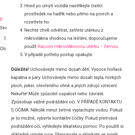
Hned po umytí vozidla nastříkejte čistící
prostředek na hadřík nebo přímo na povrch a
0
rozetřete ho.
Search
Nechte chvíli odvětrat, setřete utěrkou z
mikrovlákna vhodnou na leštění, doporučujeme
použít
Racoon mikrovláknovou utěrku – černou
.
Close
V případě potřeby postup opakujte.
Důležité!
Uchovávejte mimo dosah dětí. Vysoce hořlavá
kapalina a páry. Uchovávejte mimo dosah tepla, horkých
ploch, jisker, otevřeného ohně a jiných zdrojů vznícení.
Nekuřte! Může způsobit ospalost nebo závratě.
Způsobuje vážné podráždění oči. V PŘÍPADĚ KONTAKTU
S OČIMA: Několik minut šetrně vyplachujte vodou. Pokud
je to možné, vyberte kontaktní čočky. Pokud přetrvává
podráždění očí, vyhledejte lékařskou pomoc. Po použití si
důkladně umyjte ruce. Přepravujte a skladujte ve svislé