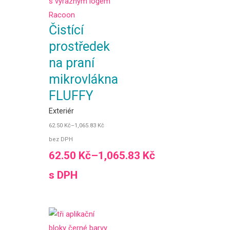
Čistící
prostředek
na praní
mikrovlákna
FLUFFY
Exteriér
62.50
Kč
–
1,065.83
Kč
bez DPH
62.50
Kč
–
1,065.83
Kč
s DPH