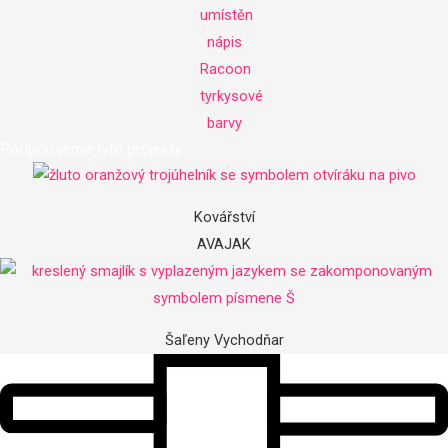
Podporujeme tyto projekty:
Kovářství
AVAJAK
Šaľeny Vychodňar​