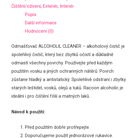
Akční sety
Čištění/oživení
,
Exteriér
,
Interiér
alkoholový
Interiér
Popis
čistič
Čištění/oživení
Další informace
množství
Ochrana (impregnace,…)
Hodnocení (0)
Akční sety
Příslušenství
Odmašťovač ALCOHOLIL CLEANER – alkoholový čistič je
Dárkové poukázky
spolehlivý čistič, který bez zbytků očistí a důkladně
Leštící kotouče
odmastí všechny povrchy. Používejte před každým
LifeStyle
použitím vosku a jiných ochranných nátěrů. Povrch
Mikrovláknové utěrky, kartáč
zůstane hladký a antistatický. Spolehlivě odstraní i zbytky
Akční sety
starých leštidel, vosků, olejů a tuků. Racoon alcoholic je
Náš tým
ideální i pro čištění fólií a matných laků.
Kontakt
Účet
Návod k použití:
Registrace/Login
Nákupní košík
Před použitím dobře protřepejte.
Doporučujeme použít jednorázové rukavice.