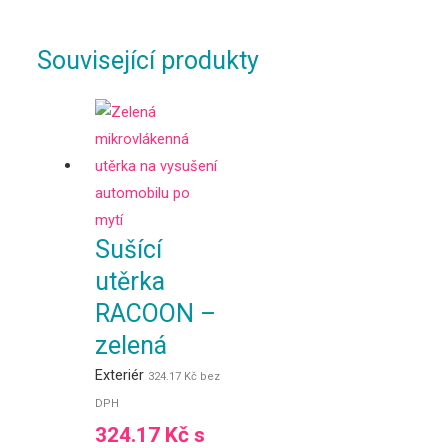
Související produkty
Sušící
utěrka
RACOON –
zelená
Exteriér
324.17
Kč
bez
DPH
324.17
Kč
s