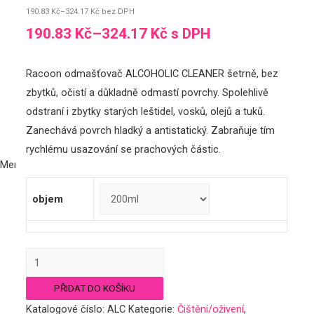
190.83
Kč
–
324.17
Kč
bez DPH
Mikrovláknové utěrky, kartáč
190.83
Kč
–
324.17
Kč
s DPH
Akční sety
Náš tým
Kontakt
Racoon odmašťovač ALCOHOLIC CLEANER šetrně, bez
Účet
zbytků, očistí a důkladně odmastí povrchy. Spolehlivě
Registrace/Login
odstraní i zbytky starých leštidel, vosků, olejů a tuků.
Nákupní košík
Zanechává povrch hladký a antistatický. Zabraňuje tím
rychlému usazování se prachových částic.
Menu
Obchod
objem
Exteriér
Autošampony a aktivní pěny
Čištění/oživení
Odmašťovač
Leštění
ALCOHOLIC
Ochrana (vosk, NANO, keramika,…)
PŘIDAT DO KOŠÍKU
CLEANER
Produkty na fólie a matné laky
Katalogové číslo:
ALC
Kategorie:
Čištění/oživení
,
-