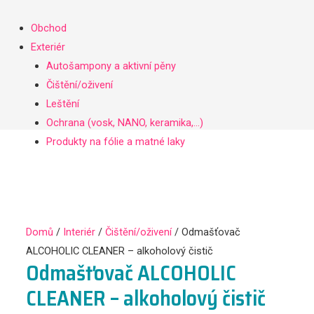
Obchod
Exteriér
Autošampony a aktivní pěny
Čištění/oživení
Leštění
Ochrana (vosk, NANO, keramika,…)
Produkty na fólie a matné laky
Akční sety
Interiér
Čištění/oživení
Ochrana (impregnace,…)
Domů
/
Interiér
/
Čištění/oživení
/ Odmašťovač
Akční sety
ALCOHOLIC CLEANER – alkoholový čistič
Příslušenství
Odmašťovač ALCOHOLIC
Dárkové poukázky
CLEANER – alkoholový čistič
Leštící kotouče
LifeStyle