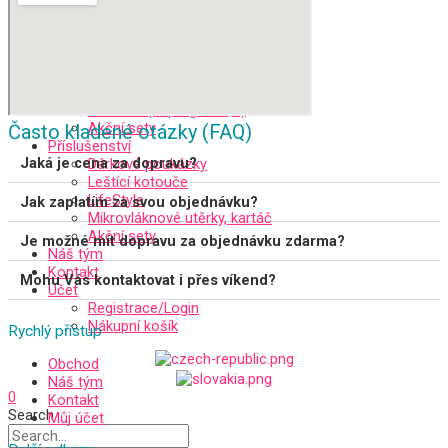
Leštění
Ochrana (vosk, NANO, keramika,…)
Produkty na fólie a matné laky
Akční sety
Interiér
Čištění/oživení
Ochrana (impregnace,…)
Akční sety
Často kladené otázky (FAQ)
Příslušenství
Jaká je cena za dopravu?
Dárkové poukázky
Leštící kotouče
LifeStyle
Jak zaplatím za svou objednávku?
Mikrovláknové utěrky, kartáč
Akční sety
Je možné mít dopravu za objednávku zdarma?
Náš tým
Kontakt
Mohu Vás kontaktovat i přes víkend?
Účet
Registrace/Login
Nákupní košík
Rychlý přístup
Obchod
Náš tým
0
Kontakt
Search
Můj účet