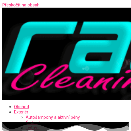
Přeskočit na obsah
Obchod
Exteriér
Autošampony a aktivní pěny
Čištění/oživení
Leštění