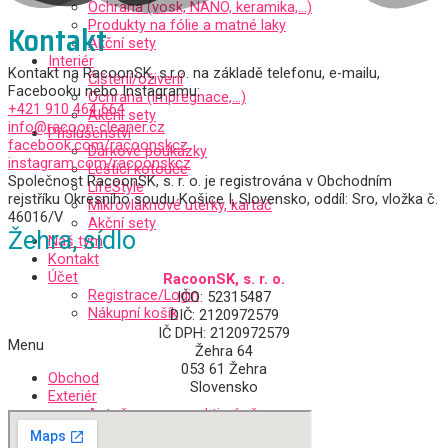
Ochrana (vosk, NANO, keramika,…)
Produkty na fólie a matné laky
Kontakt
Akční sety
Interiér
Kontakt na RacoonSK, s.r.o. na základě telefonu, e-mailu,
Čištění/oživení
Facebooku nebo Instagramu:
Ochrana (impregnace,…)
+421 910 464 664
Akční sety
info@racoon-cleaner.cz
Příslušenství
facebook.com/racoonskcz
Dárkové poukázky
instagram.com/racoonskcz
Leštící kotouče
Společnost RacoonSK, s. r. o. je registrována v Obchodním
LifeStyle
rejstříku Okresního soudu Košice I, Slovensko, oddíl: Sro, vložka č.
Mikrovláknové utěrky, kartáč
46016/V
Akční sety
Žehra, sídlo
Náš tým
Kontakt
Účet
RacoonSK, s. r. o.
Registrace/Login
IČO: 52315487
Nákupní košík
DIČ: 2120972579
IČ DPH: 2120972579
Menu
Žehra 64
053 61 Žehra
Obchod
Slovensko
Exteriér
Autošampony a aktivní pěny
Čištění/oživení