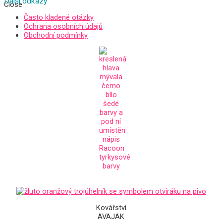
Další odkazy
Close
Často kladené otázky
Ochrana osobních údajů
Obchodní podmínky
Podporujeme tyto projekty:
Kovářství
AVAJAK